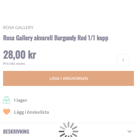
Skip
ROSA GALLERY
to
Rosa Gallery akvarell Burgundy Red 1/1 kopp
the
beginning
28,00 kr
of
Ant
the
images
Pris inkl. moms
gallery
LÄGG I VARUKORGEN
I lager
Lägg i önskelista
BESKRIVNING