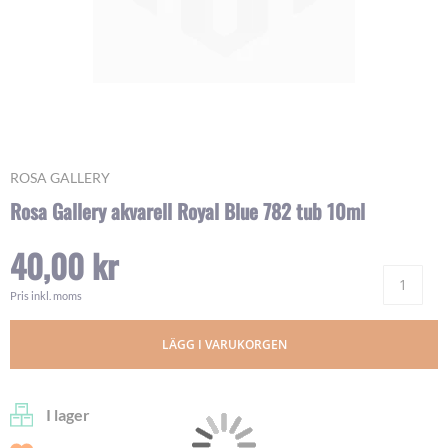
Skip
ROSA GALLERY
to
Rosa Gallery akvarell Royal Blue 782 tub 10ml
the
beginning
40,00 kr
of
Ant
the
images
Pris inkl. moms
gallery
LÄGG I VARUKORGEN
I lager