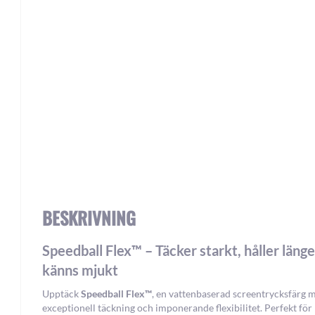
Skip
to
the
beginning
of
the
images
gallery
BESKRIVNING
Speedball Flex™ – Täcker starkt, håller länge
känns mjukt
Upptäck
Speedball Flex™
, en vattenbaserad screentrycksfärg 
exceptionell täckning och imponerande flexibilitet. Perfekt för