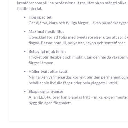
kreatörer som vill ha professionellt resultat på en mängd olika
textilmaterial.
Hög opacitet
Ger djärva, klara och fylliga färger – även på mörka tyger
Maximal flexibilitet
Utvecklad för att följa med tygets rörelser utan att sprick
flagna. Passar bomull, polyester, rayon och syntetfibrer.
Behagligt mjuk finish
Trycket blir flexibelt och mjukt, utan den hårda yta som v
färger lämnar.
Håller tvätt efter tvätt
När färgen värmehärdas korrekt blir den permanent och
behåller sin livfulla färg under hela plaggets livstid.
Skapa egna nyanser
Alla FLEX-kulörer kan blandas fritt – mixa, experimente
bygg din egen färgpalett.