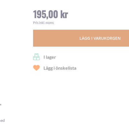
195,00 kr
Pris inkl. moms
LÄGG I VARUKORGEN
I lager
Lägg i önskelista
,
med