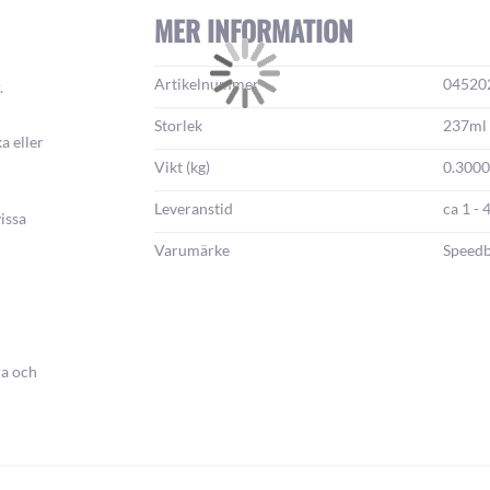
MER INFORMATION
Mer
Artikelnummer
04520
.
information:
Storlek
237ml
a eller
Vikt (kg)
0.300
Leveranstid
ca 1 - 
issa
Varumärke
Speedb
ra och