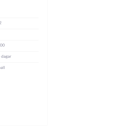
2
000
4 dagar
all