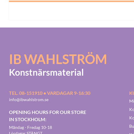
IB WAHLSTRÖM
Konstnärsmaterial
TEL. 08-151910 • VARDAGAR 9-16:30
K
info@ibwahlstrom.se
Mi
Ko
OPENING HOURS FOR OUR STORE
Ko
IN STOCKHOLM:
Bu
Måndag - Fredag 10-18
Lördagar STÄNGT