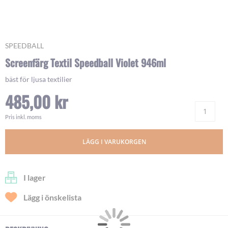
Skip
SPEEDBALL
to
Screenfärg Textil Speedball Violet 946ml
the
beginning
bäst för ljusa textilier
of
485,00 kr
the
images
Ant
gallery
Pris inkl. moms
LÄGG I VARUKORGEN
I lager
Lägg i önskelista