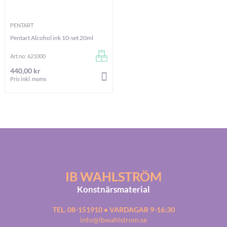
PENTART
Pentart Alcohol ink 10-set 20ml
Art.no: 621000
440,00 kr
LÄGG I VARUKORGEN
Pris inkl. moms
IB WAHLSTRÖM
Konstnärsmaterial
TEL. 08-151910 • VARDAGAR 9-16:30
info@ibwahlstrom.se