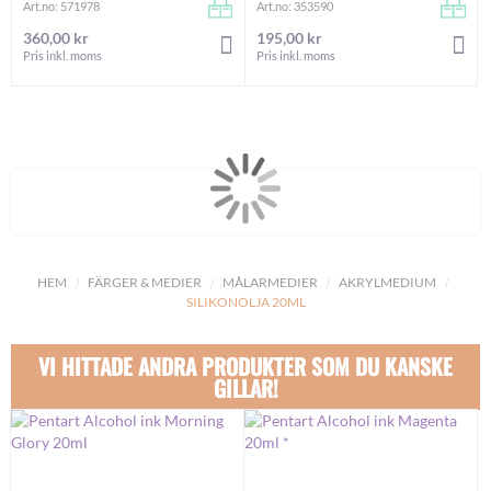
Art.no: 571978
Art.no: 353590
360,00 kr
195,00 kr
LÄGG I VARUKORGEN
LÄG
Pris inkl. moms
Pris inkl. moms
HEM
FÄRGER & MEDIER
MÅLARMEDIER
AKRYLMEDIUM
SILIKONOLJA 20ML
VI HITTADE ANDRA PRODUKTER SOM DU KANSKE
GILLAR!