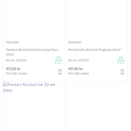
PENTART
PENTART
Pentart Alcohol ink Morning Glory
Pentart Alcohol ink Magenta 20ml *
20ml
Art.no: 621042
Art.no: 621019
49,00 kr
49,00 kr
LÄGG I VARUKORGEN
LÄG
Pris inkl. moms
Pris inkl. moms