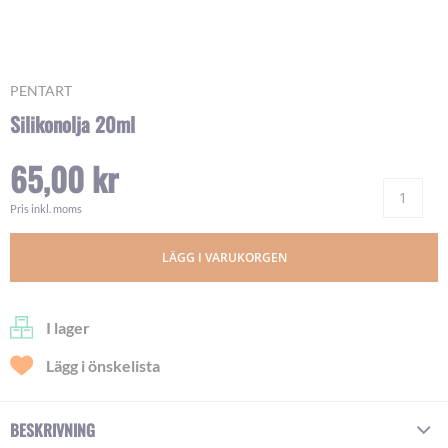
Skip
PENTART
to
Silikonolja 20ml
the
beginning
65,00 kr
of
Ant
the
images
Pris inkl. moms
gallery
LÄGG I VARUKORGEN
I lager
Lägg i önskelista
BESKRIVNING