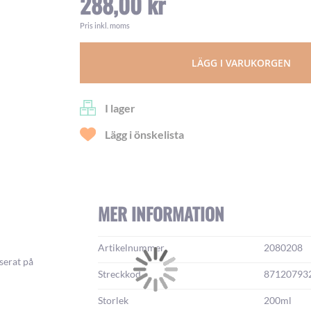
288,00 kr
Pris inkl. moms
LÄGG I VARUKORGEN
I lager
Lägg i önskelista
MER INFORMATION
Mer
Artikelnummer
2080208
information:
aserat på
Streckkod
87120793
Storlek
200ml