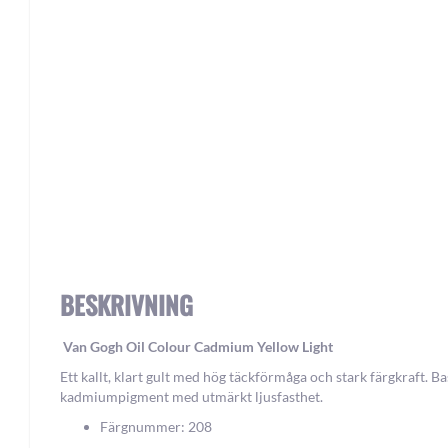
Skip
to
the
beginning
of
the
images
gallery
BESKRIVNING
Van Gogh Oil Colour Cadmium Yellow Light
Ett kallt, klart gult med hög täckförmåga och stark färgkraft. B
kadmiumpigment med utmärkt ljusfasthet.
Färgnummer: 208