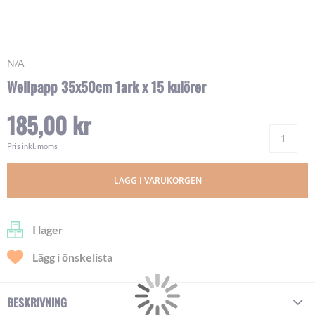
Skip
N/A
to
Wellpapp 35x50cm 1ark x 15 kulörer
the
beginning
185,00 kr
of
Ant
the
images
Pris inkl. moms
gallery
LÄGG I VARUKORGEN
I lager
Lägg i önskelista
BESKRIVNING