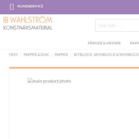
Skip
KUNDSERVICE
to
Content
Sök
FÄRGER & MEDIER
PAPP
HEM
PAPPER & DUK
PAPPER
RITBLOCK, SKISSBLOCK & SKISSBÖC
Skip
to
the
end
of
the
images
gallery