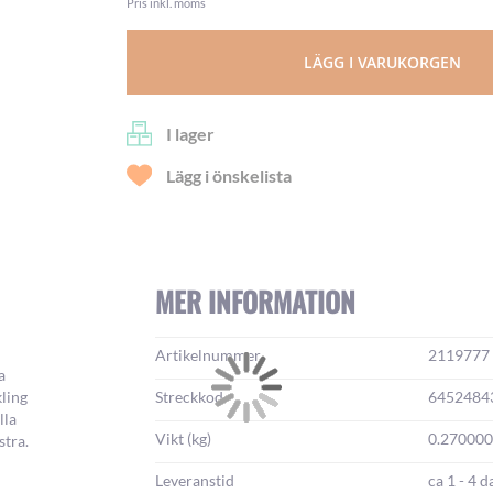
Pris inkl. moms
LÄGG I VARUKORGEN
I lager
Lägg i önskelista
MER INFORMATION
Mer
Artikelnummer
2119777
information:
a
ling
Streckkod
6452484
lla
Vikt (kg)
0.270000
stra.
Leveranstid
ca 1 - 4 d