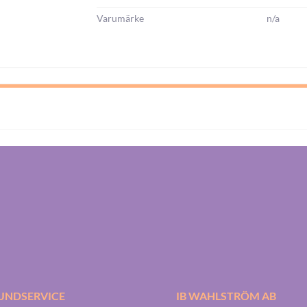
Varumärke
n/a
UNDSERVICE
IB WAHLSTRÖM AB