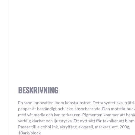
Skip
to
the
beginning
of
the
images
BESKRIVNING
gallery
En sann innovation inom konstsubstrat. Detta syntetiska, träfri
papper är beständigt och icke-absorberande. Den motstår buck
med våt media och kan torkas ren. Pigmenten kommer att behå
verklig klarhet och ljusstyrka. Ett nytt sätt för tekniker att blom
Passar till alcohol ink, akrylfärg, akvarell, markers, etc. 200g,
10ark/block