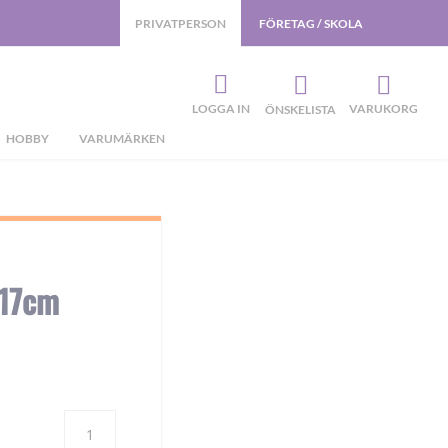
PRIVATPERSON
FÖRETAG / SKOLA
LOGGA IN
VARUKORG
ÖNSKELISTA
HOBBY
VARUMÄRKEN
x17cm
Antal