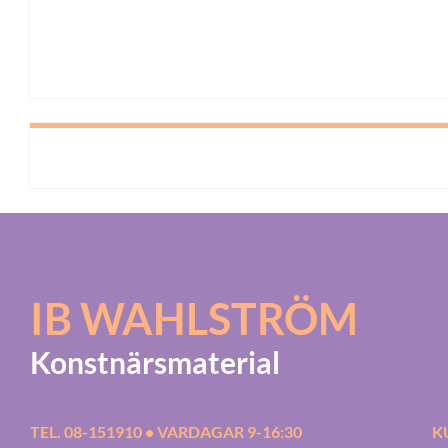
IB WAHLSTRÖM
Konstnärsmaterial
TEL. 08-151910 • VARDAGAR 9-16:30
K