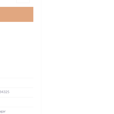
34325
agar