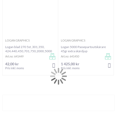
LOGAN GRAPHICS
LOGAN GRAPHICS
Logan blad 270 5st ,301,350,
Logan 5000 Passepartoutskärare
424,440,450,701,750,2000,5000
45gr extra skärdjup
Art.no: 641449
Art.no: 641450
42,00 kr
1 425,00 kr
LÄGG I VARUKORGEN
LÄG
Pris inkl. moms
Pris inkl. moms