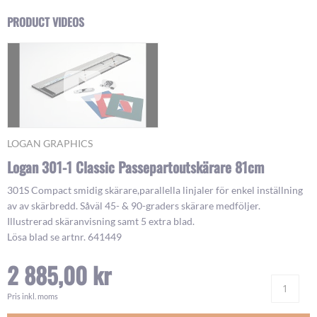
Skip
PRODUCT VIDEOS
to
the
beginning
of
the
images
gallery
LOGAN GRAPHICS
Logan 301-1 Classic Passepartoutskärare 81cm
301S Compact smidig skärare,parallella linjaler för enkel inställning
av av skärbredd. Såväl 45- & 90-graders skärare medföljer.
Illustrerad skäranvisning samt 5 extra blad.
Lösa blad se artnr. 641449
2 885,00 kr
Ant
Pris inkl. moms