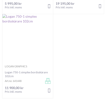
5 995,00 kr
19 195,00 kr
LÄGG I VARUKORGEN
LÄG
Pris inkl. moms
Pris inkl. moms
LOGAN GRAPHICS
Logan 750-1 simplex bordsskärare
102cm
Art.no: 641448
11 900,00 kr
LÄGG I VARUKORGEN
Pris inkl. moms