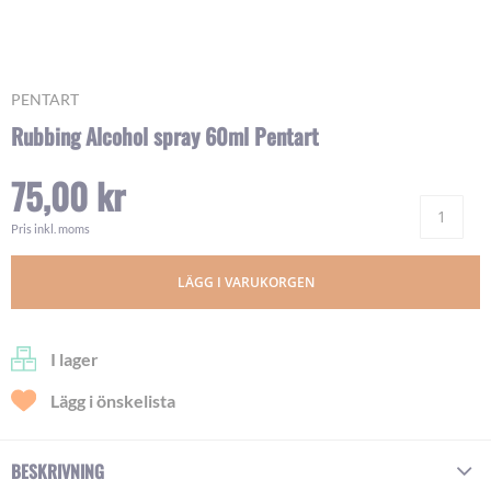
Skip
PENTART
to
Rubbing Alcohol spray 60ml Pentart
the
beginning
75,00 kr
of
Ant
the
images
Pris inkl. moms
gallery
LÄGG I VARUKORGEN
I lager
Lägg i önskelista
BESKRIVNING