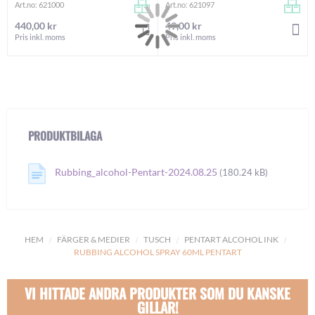
Art.no: 621000
Art.no: 621097
440,00 kr
49,00 kr
LÄGG I VARUKORGEN
LÄ
Pris inkl. moms
Pris inkl. moms
PRODUKTBILAGA
Rubbing_alcohol-Pentart-2024.08.25
(180.24 kB)
HEM
FÄRGER & MEDIER
TUSCH
PENTART ALCOHOL INK
RUBBING ALCOHOL SPRAY 60ML PENTART
VI HITTADE ANDRA PRODUKTER SOM DU KANSKE
GILLAR!