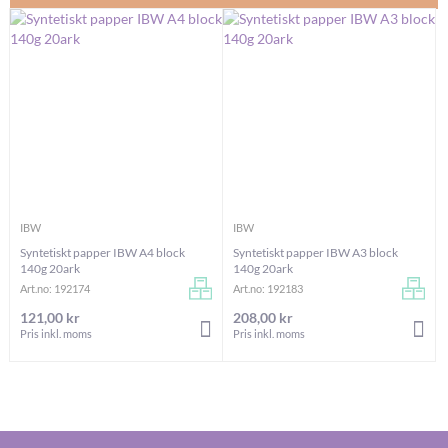
IBW
IBW
Syntetiskt papper IBW A4 block
Syntetiskt papper IBW A3 block
140g 20ark
140g 20ark
Art.no: 192174
Art.no: 192183
121,00 kr
208,00 kr
LÄGG I VARUKORGEN
LÄG
Pris inkl. moms
Pris inkl. moms