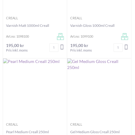
CREALL
CREALL
Varnish Matt 1000ml Creall
Varnish Gloss 1000ml Creall
Art.no: 1098100
Art.no: 1099100
195,00 kr
195,00 kr
Antal
Antal
LÄGG I VARUKORGEN
LÄG
Pris inkl. moms
Pris inkl. moms
CREALL
CREALL
Pearl Medium Creall 250ml
Gel Medium Gloss Creall 250ml