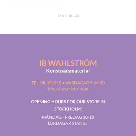
17
ARTIKLAR
IB WAHLSTRÖM
Konstnärsmaterial
TEL. 08-151910 • VARDAGAR 9-16:30
info@ibwahlstrom.se
OPENING HOURS FOR OUR STORE IN
STOCKHOLM:
MÅNDAG - FREDAG 10-18
LÖRDAGAR STÄNGT