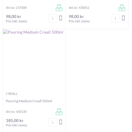
Art.no: 219308
Art.no: 430052
98,00 kr
98,00 kr
Antal
Antal
LÄGG I VARUKORGEN
LÄG
Pris inkl. moms
Pris inkl. moms
CREALL
Pouring Medium Creall 500ml
Art.no: 430130
185,00 kr
Antal
LÄGG I VARUKORGEN
Pris inkl. moms