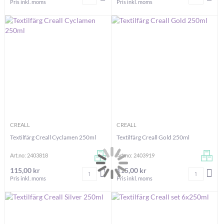
Pris inkl. moms
Pris inkl. moms
CREALL
CREALL
Textilfärg Creall Cyclamen 250ml
Textilfärg Creall Gold 250ml
Art.no: 2403818
Art.no: 2403919
115,00 kr
115,00 kr
Antal
Antal
LÄGG I VARUKORGEN
LÄG
Pris inkl. moms
Pris inkl. moms