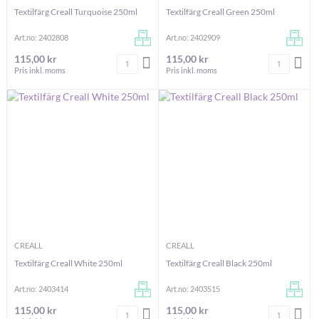
Textilfärg Creall Turquoise 250ml
Textilfärg Creall Green 250ml
Art.no: 2402808
Art.no: 2402909
115,00 kr
115,00 kr
Antal
Antal
LÄGG I VARUKORGEN
LÄG
Pris inkl. moms
Pris inkl. moms
CREALL
CREALL
Textilfärg Creall White 250ml
Textilfärg Creall Black 250ml
Art.no: 2403414
Art.no: 2403515
115,00 kr
115,00 kr
Antal
Antal
LÄGG I VARUKORGEN
LÄG