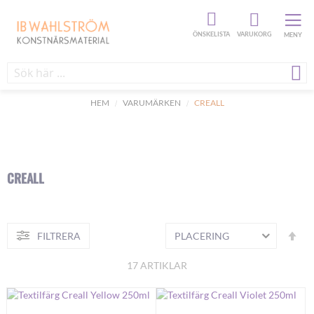
ÖNSKELISTA
VARUKORG
MENY
HEM
VARUMÄRKEN
CREALL
CREALL
Fa
FILTRERA
S
or
17
ARTIKLAR