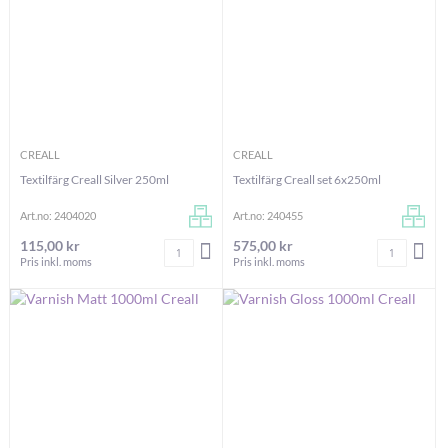
CREALL
CREALL
Textilfärg Creall Silver 250ml
Textilfärg Creall set 6x250ml
Art.no: 2404020
Art.no: 240455
115,00 kr
575,00 kr
Antal
Antal
LÄGG I VARUKORGEN
LÄG
Pris inkl. moms
Pris inkl. moms