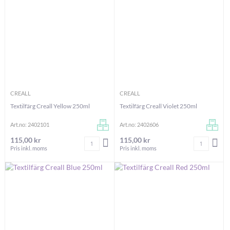
CREALL
CREALL
Textilfärg Creall Yellow 250ml
Textilfärg Creall Violet 250ml
Art.no: 2402101
Art.no: 2402606
115,00 kr
115,00 kr
Antal
Antal
LÄGG I VARUKORGEN
LÄG
Pris inkl. moms
Pris inkl. moms