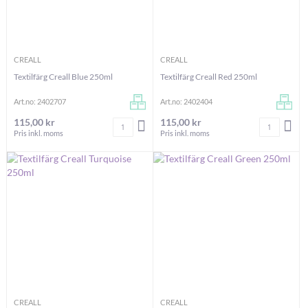
CREALL
CREALL
Textilfärg Creall Blue 250ml
Textilfärg Creall Red 250ml
Art.no: 2402707
Art.no: 2402404
115,00 kr
115,00 kr
Antal
Antal
LÄGG I VARUKORGEN
LÄG
Pris inkl. moms
Pris inkl. moms
CREALL
CREALL